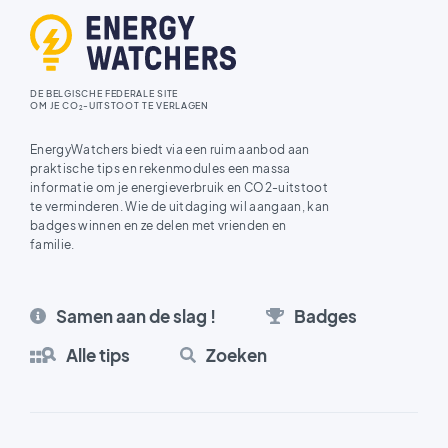
DE BELGISCHE FEDERALE SITE
OM JE CO
-UITSTOOT TE VERLAGEN
2
EnergyWatchers biedt via een ruim aanbod aan
praktische tips en rekenmodules een massa
informatie om je energieverbruik en CO2-uitstoot
te verminderen. Wie de uitdaging wil aangaan, kan
badges winnen en ze delen met vrienden en
familie.
Samen aan de slag !
Badges
Alle tips
Zoeken