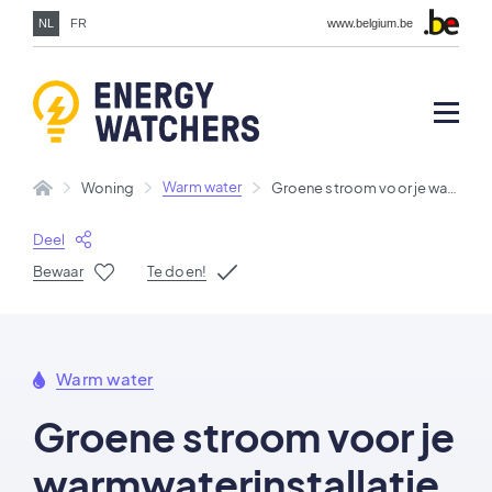
NL
FR
www.belgium.be
Warm water
Woning
Groene stroom voor je warmwaterinstallatie
Deel
Bewaar
Te doen!
Warm water
Groene stroom voor je
warmwaterinstallatie