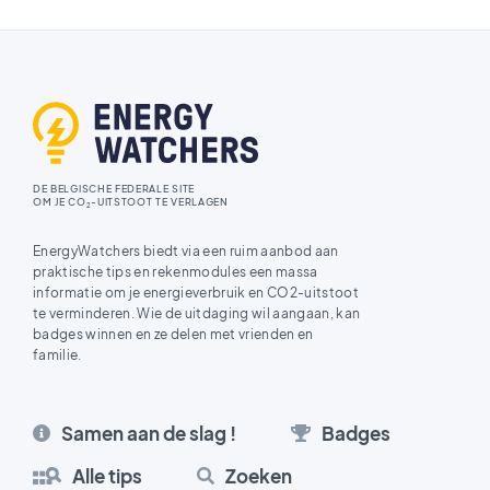
DE BELGISCHE FEDERALE SITE
OM JE CO
-UITSTOOT TE VERLAGEN
2
EnergyWatchers biedt via een ruim aanbod aan
praktische tips en rekenmodules een massa
informatie om je energieverbruik en CO2-uitstoot
te verminderen. Wie de uitdaging wil aangaan, kan
badges winnen en ze delen met vrienden en
familie.
Samen aan de slag !
Badges
Alle tips
Zoeken