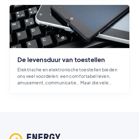
video’s bekijken, enz. Maar de vele voordelen
hebben spijtig genoeg ook een schaduwzijde...
De levensduur van toestellen
Elektrische en elektronische toestellen bieden
ons veel voordelen: een comfortabel leven,
amusement, communicatie… Maar die vele
toestellen in huis vertegenwoordigen ook een
erg grote ‘verborgen’ CO2-uitstoot, afkomstig
van hun productie, transport en recyclage. Op
dit vlak liggen er dus nog vele kansen te grijpen !