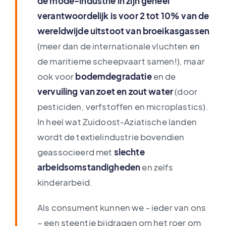
de mode-industrie in zijn geheel
verantwoordelijk is voor 2 tot 10% van de
wereldwijde uitstoot van broeikasgassen
(meer dan de internationale vluchten en
de maritieme scheepvaart samen!), maar
ook voor
bodemdegradatie
en de
vervuiling van zoet en zout water
(door
pesticiden, verfstoffen en microplastics).
In heel wat Zuidoost-Aziatische landen
wordt de textielindustrie bovendien
geassocieerd met
slechte
arbeidsomstandigheden
en zelfs
kinderarbeid.
Als consument kunnen we - ieder van ons
– een steentje bijdragen om het roer om