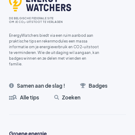
DE BELGISCHE FEDERALE SITE
OM JE CO
-UITSTOOT TE VERLAGEN
2
EnergyWatchers biedt via een ruim aanbod aan
praktische tips en rekenmodules een massa
informatie om je energieverbruik en CO2-uitstoot
te verminderen. Wie de uitdaging wil aangaan, kan
badges winnen en ze delen met vrienden en
familie.
Samen aan de slag !
Badges
Alle tips
Zoeken
Groene energie