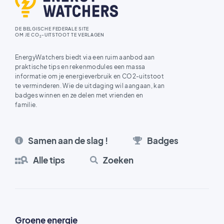
DE BELGISCHE FEDERALE SITE
OM JE CO
-UITSTOOT TE VERLAGEN
2
EnergyWatchers biedt via een ruim aanbod aan
praktische tips en rekenmodules een massa
informatie om je energieverbruik en CO2-uitstoot
te verminderen. Wie de uitdaging wil aangaan, kan
badges winnen en ze delen met vrienden en
familie.
Samen aan de slag !
Badges
Alle tips
Zoeken
Groene energie