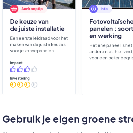
Aankooptip
Info
De keuze van
Fotovoltaïsch
de juiste installatie
panelen : soor
en werking
Een eerste leidraad voor het
maken van de juiste keuzes
Het ene paneel is het
voor je zonnepanelen.
andere niet: hier vind 
voor een beter begri
Impact
Investering
Gebruik je eigen groene st