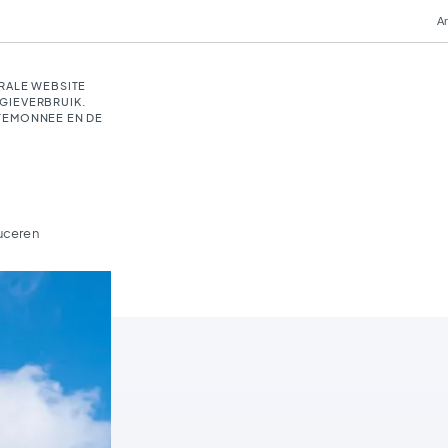
An
RALE WEBSITE
GIEVERBRUIK.
TEMONNEE EN DE
uceren
© 123RF/animaflorapic