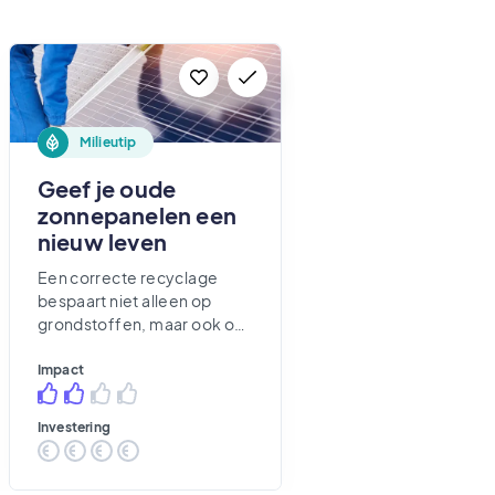
Milieutip
Geef je oude
zonnepanelen een
nieuw leven
Een correcte recyclage
bespaart niet alleen op
grondstoffen, maar ook op
energie en CO2-uitstoot!
Impact
Investering