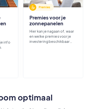
Premies
e
Premies voor je
ten
zonnepanelen
Hier kan je nagaan of, waar
en welke premies voor je
investering beschikbaar
je info
zijn.
p.
room optimaal