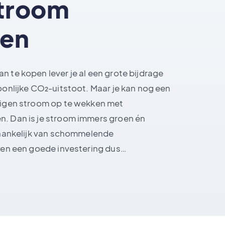
troom
ren
n te kopen lever je al een grote bijdrage
oonlijke CO₂-uitstoot. Maar je kan nog een
 eigen stroom op te wekken met
n. Dan is je stroom immers groen én
afhankelijk van schommelende
kken een goede investering dus…