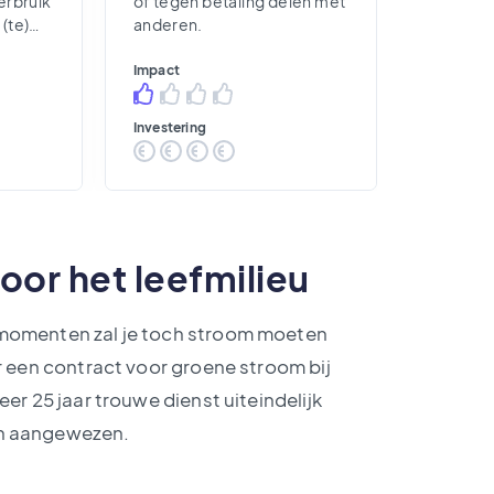
erbruik
of tegen betaling delen met
(te)
anderen.
Impact
Investering
voor het leefmilieu
 momenten zal je toch stroom moeten
r een contract voor groene stroom bij
er 25 jaar trouwe dienst uiteindelijk
an aangewezen.