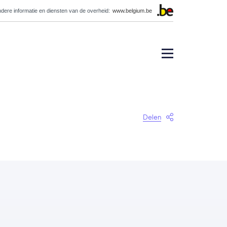
dere informatie en diensten van de overheid:
www.belgium.be
Delen