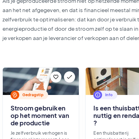
Als je geproduceerde stroom niet op hetzelfde moment
aan het net afgegeven, en dat is financieel meestal min
zelfverbruik te optimaliseren: dat kan door je verbruik
energieproductie of door de stroom zelf op te slaan in
je verkopen aan je leverancier of verkopen aan of dele
Gedragstip
Info
Stroom gebruiken
Is een thuisbatt
op het moment van
nuttig en rend
de productie
?
Je zelfverbruik verhogen is
Een thuisbatterij