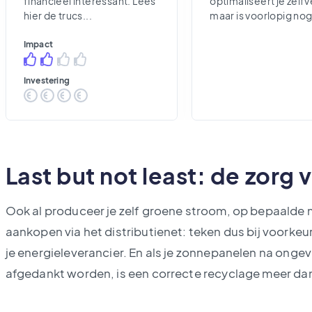
financieel interessant. Lees
optimaliseert je zelfv
hier de trucs...
maar is voorlopig nog 
duur.
Impact
Investering
Last but not least: de zorg 
Ook al produceer je zelf groene stroom, op bepaalde
aankopen via het distributienet: teken dus bij voorkeu
je energieleverancier. En als je zonnepanelen na ongeve
afgedankt worden, is een correcte recyclage meer d