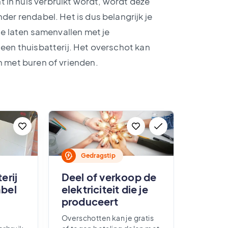
 in huis verbruikt wordt, wordt deze
der rendabel. Het is dus belangrijk je
 te laten samenvallen met je
 een thuisbatterij. Het overschot kan
n met buren of vrienden.
Gedragstip
erij
Deel of verkoop de
abel
elektriciteit die je
produceert
Overschotten kan je gratis