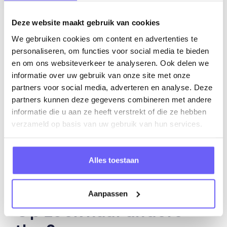
pagina's, deel je ervaringen met
vrienden en familie en deel de badges
Deze website maakt gebruik van cookies
die je zelf verdiend hebt. Zo draag je je
We gebruiken cookies om content en advertenties te
personaliseren, om functies voor social media te bieden
steentje bij om anderen te overtuigen
en om ons websiteverkeer te analyseren. Ook delen we
mee de uitdaging aan te gaan ! Want
informatie over uw gebruik van onze site met onze
we hebben er allemaal belang bij
partners voor social media, adverteren en analyse. Deze
EnergyWatchers te worden !
partners kunnen deze gegevens combineren met andere
informatie die u aan ze heeft verstrekt of die ze hebben
verzameld op basis van uw gebruik van hun services.
Samen aan de slag !
Alles toestaan
Aanpassen
Op zoek naar andere