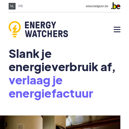
NL
FR
www.belgium.be
Slank je
energieverbruik af,
verlaag je
energiefactuur