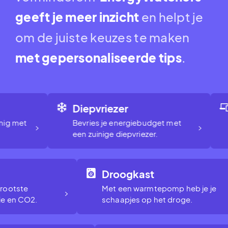
geeft je meer inzicht
en helpt je
om de juiste keuzes te maken
met gepersonaliseerde tips
.
Diepvriezer
g met
Bevries je energiebudget met
een zuinige diepvriezer.
g
Droogkast
e grootste
Met een warmtepomp heb je je
rgie en CO2.
schaapjes op het droge.