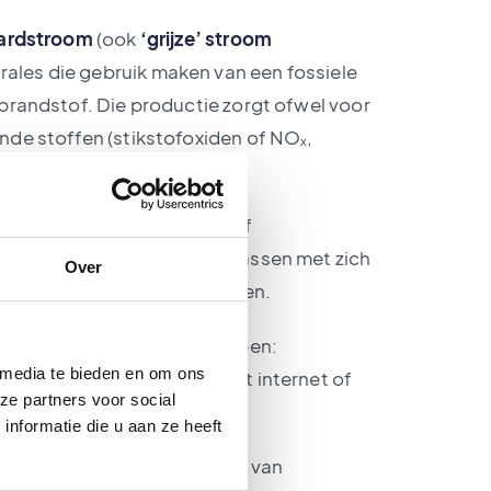
ardstroom
(ook
‘grijze’ stroom
ales die gebruik maken van een fossiele
nbrandstof. Die productie zorgt ofwel voor
nde stoffen (stikstofoxiden of NOₓ,
ctief afval met zich mee.
indmolens, zonnepanelen of
geen uitstoot van broeikasgassen met zich
Over
tstoot dus behoorlijk verlagen.
t voor groene stroom te hebben:
 media te bieden en om ons
oudig (enkele klikken op het internet of
ze partners voor social
nformatie die u aan ze heeft
produceren door het plaatsen van