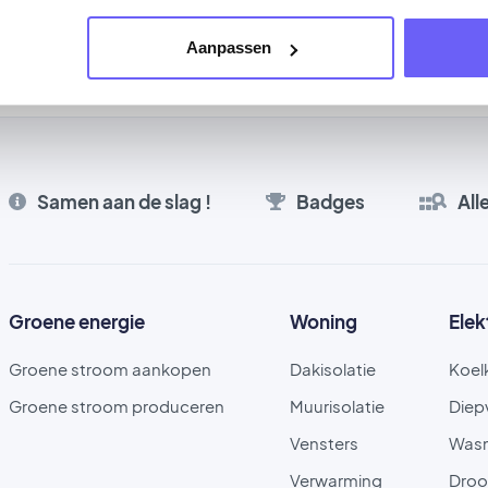
zonnepanelen (fotovoltaïsche panelen) op je dak.
Aanpassen
Samen aan de slag !
Badges
All
Groene energie
Woning
Elek
Groene stroom aankopen
Dakisolatie
Koel
Groene stroom produceren
Muurisolatie
Diep
Vensters
Was
Verwarming
Droo