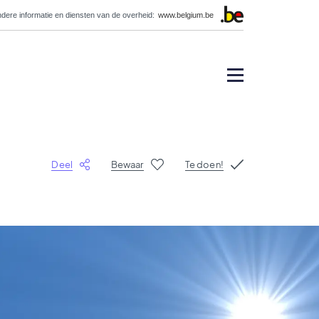
dere informatie en diensten van de overheid:
www.belgium.be
Deel
Bewaar
Te doen!