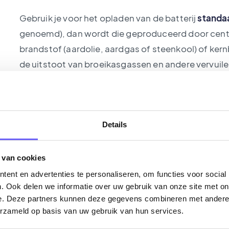
Gebruik je voor het opladen van de batterij
standa
genoemd), dan wordt die geproduceerd door centr
brandstof (aardolie, aardgas of steenkool) of ker
de uitstoot van broeikasgassen en andere vervuile
zwaveldioxide of SO₂, fijn stof,…), of brengt radioa
Gebruik je
‘groene’ stroom
,
geproduceerd door w
biomassacentrales, dan brengt die nauwelijks of 
Details
mee. Enkel groene stroom verbruiken zal je CO₂-ui
 van cookies
Er is eigenlijk geen enkele reden om geen contrac
ent en advertenties te personaliseren, om functies voor social
overstappen op groene stroom
is immers heel eenv
. Ook delen we informatie over uw gebruik van onze site met on
één enkel papier invullen) en kost niet meer.
e. Deze partners kunnen deze gegevens combineren met andere i
erzameld op basis van uw gebruik van hun services.
Je kan natuurlijk zelf ook je eigen groene stroom 