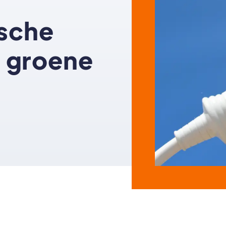
ische
 groene