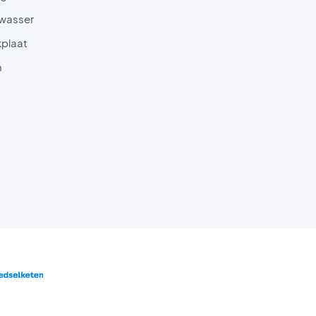
wasser
plaat
n