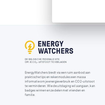
DE BELGISCHE FEDERALE SITE
OM JE CO
-UITSTOOT TE VERLAGEN
2
EnergyWatchers biedt via een ruim aanbod aan
praktische tips en rekenmodules een massa
informatie om je energieverbruik en CO2-uitstoot
te verminderen. Wie de uitdaging wil aangaan, kan
badges winnen en ze delen met vrienden en
familie.