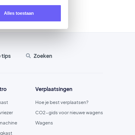
Alles toestaan
e tips
Zoeken
tro
Verplaatsingen
kast
Hoe je best verplaatsen?
vriezer
CO2-gids voor nieuwe wagens
machine
Wagens
gkast