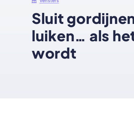
Vensters
Sluit gordijne
luiken… als he
wordt