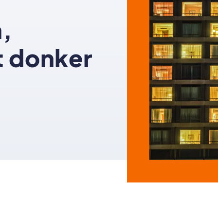
n,
t donker