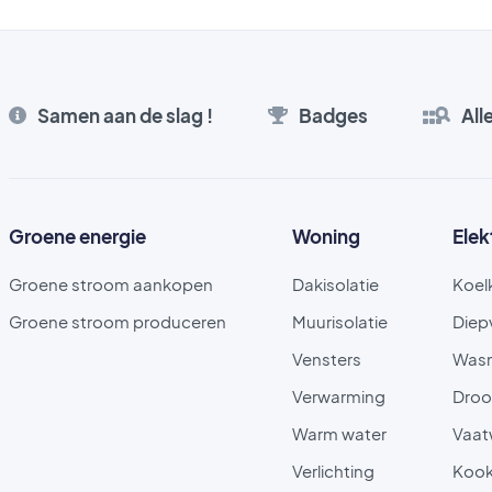
Samen aan de slag !
Badges
All
Groene energie
Woning
Elek
Groene stroom aankopen
Dakisolatie
Koel
Groene stroom produceren
Muurisolatie
Diep
Vensters
Was
Verwarming
Droo
Warm water
Vaat
Verlichting
Kook