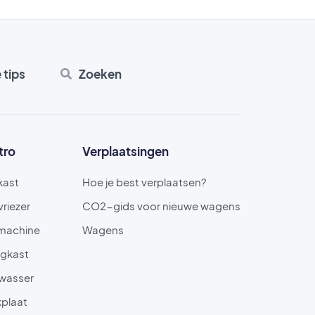
e tips
Zoeken
tro
Verplaatsingen
kast
Hoe je best verplaatsen?
vriezer
CO2-gids voor nieuwe wagens
machine
Wagens
gkast
wasser
plaat