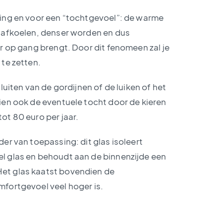
ling en voor een “tochtgevoel”: de warme
m afkoelen, denser worden en dus
r op gang brengt. Door dit fenomeen zal je
te zetten.
luiten van de gordijnen of de luiken of het
ien ook de eventuele tocht door de kieren
ot 80 euro per jaar.
er van toepassing: dit glas isoleert
l glas en behoudt aan de binnenzijde een
et glas kaatst bovendien de
fortgevoel veel hoger is.