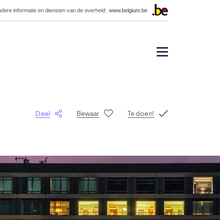
dere informatie en diensten van de overheid:
www.belgium.be
Deel
Bewaar
Te doen!