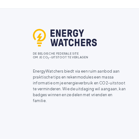
DE BELGISCHE FEDERALE SITE
OM JE CO
-UITSTOOT TE VERLAGEN
2
EnergyWatchers biedt via een ruim aanbod aan
praktische tips en rekenmodules een massa
informatie om je energieverbruik en CO2-uitstoot
te verminderen. Wie de uitdaging wil aangaan, kan
badges winnen en ze delen met vrienden en
familie.