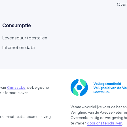
Ove
Consumptie
Levensduur toestellen
Internet en data
 van
Klimaat.be
, de Belgische
e informatie over
Verantwoordelijke voor de behan
Veiligheid van de Voedselketen en 
en klimaatneutrale samenleving
Overeenkomstig de wetgeving hebt
te vragen
door ons te schrijven
.