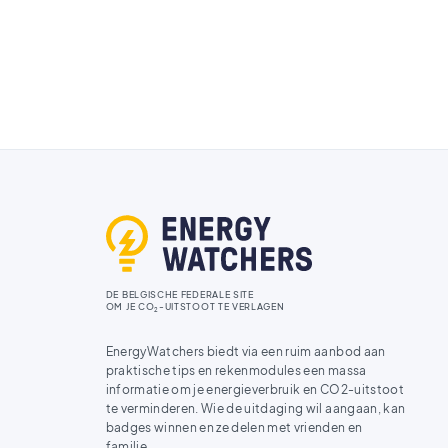
DE BELGISCHE FEDERALE SITE
OM JE CO
-UITSTOOT TE VERLAGEN
2
EnergyWatchers biedt via een ruim aanbod aan
praktische tips en rekenmodules een massa
informatie om je energieverbruik en CO2-uitstoot
te verminderen. Wie de uitdaging wil aangaan, kan
badges winnen en ze delen met vrienden en
familie.