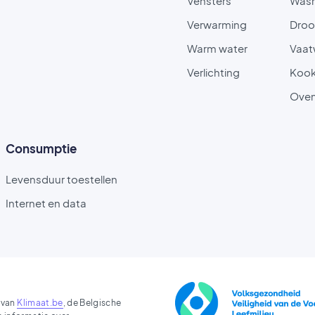
Vensters
Was
Verwarming
Droo
Warm water
Vaat
Verlichting
Kook
Ove
Consumptie
Levensduur toestellen
Internet en data
 van
Klimaat.be
, de Belgische