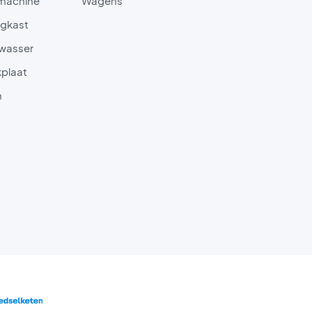
machine
Wagens
gkast
wasser
plaat
n