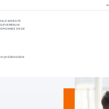
An
RALE WEBSITE
GIEVERBRUIK.
TEMONNEE EN DE
or je dakisolatie