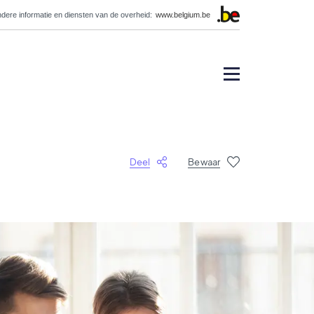
dere informatie en diensten van de overheid:
www.belgium.be
Deel
Bewaar