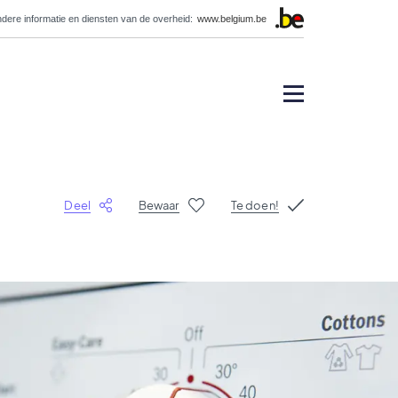
dere informatie en diensten van de overheid:
www.belgium.be
Deel
Bewaar
Te doen!