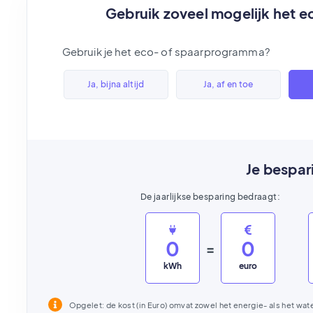
Gebruik zoveel mogelijk het 
Gebruik je het eco- of spaarprogramma?
Ja, bijna altijd
Ja, af en toe
Je bespar
De jaarlijkse besparing bedraagt:
0
0
=
kWh
euro
Opgelet: de kost (in Euro) omvat zowel het energie- als het wat