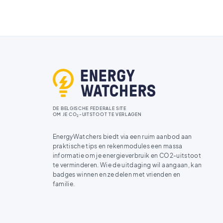
DE BELGISCHE FEDERALE SITE
OM JE CO
-UITSTOOT TE VERLAGEN
2
EnergyWatchers biedt via een ruim aanbod aan
praktische tips en rekenmodules een massa
informatie om je energieverbruik en CO2-uitstoot
te verminderen. Wie de uitdaging wil aangaan, kan
badges winnen en ze delen met vrienden en
familie.