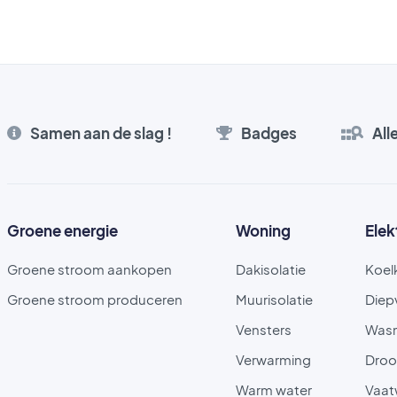
Samen aan de slag !
Badges
All
Groene energie
Woning
Elek
Groene stroom aankopen
Dakisolatie
Koel
Groene stroom produceren
Muurisolatie
Diep
Vensters
Was
Verwarming
Droo
Warm water
Vaat