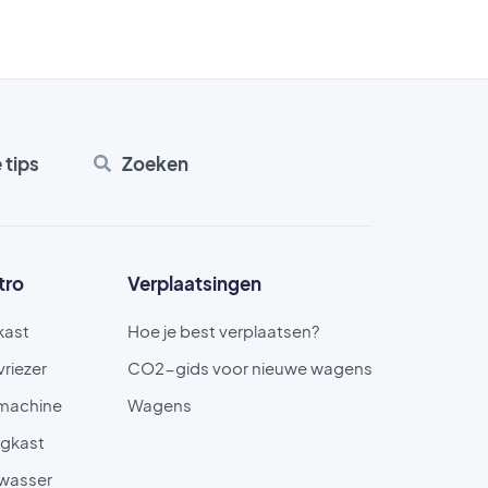
e tips
Zoeken
tro
Verplaatsingen
kast
Hoe je best verplaatsen?
vriezer
CO2-gids voor nieuwe wagens
machine
Wagens
gkast
wasser