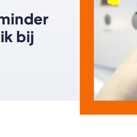
 minder
k bij