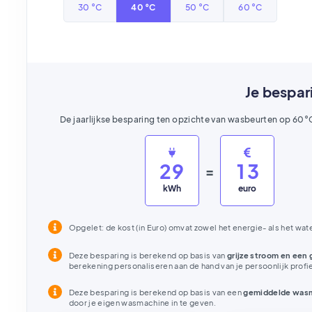
30 °C
40 °C
50 °C
60 °C
Je bespar
De jaarlijkse besparing ten opzichte van wasbeurten op 60°
2
9
1
3
=
kWh
euro
Opgelet: de kost (in Euro) omvat zowel het energie- als het wat
Deze besparing is berekend op basis van
grijze stroom en een 
berekening personaliseren aan de hand van je persoonlijk profie
Deze besparing is berekend op basis van een
gemiddelde was
door je eigen wasmachine in te geven.