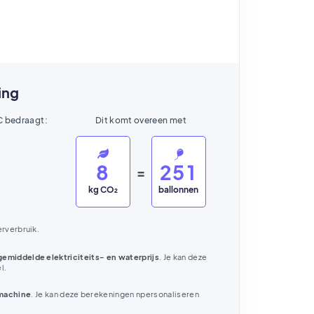
ing
C bedraagt:
Dit komt overeen met
8
2
5
1
=
kg CO₂
ballonnen
erverbruik.
gemiddelde elektriciteits- en waterprijs
. Je kan deze
l.
machine
. Je kan deze berekeningen npersonaliseren