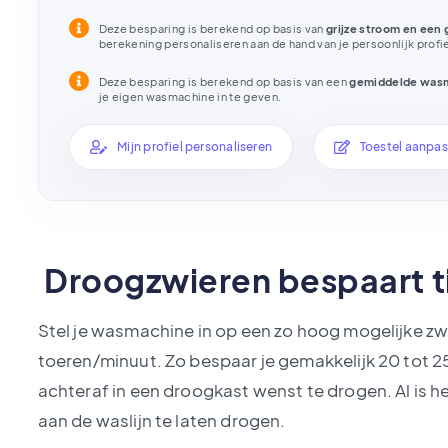
Deze besparing is berekend op basis van
grijze stroom en een 
berekening personaliseren aan de hand van je persoonlijk profie
Deze besparing is berekend op basis van een
gemiddelde was
je eigen wasmachine in te geven.
Mijn profiel personaliseren
Toestel aanpa
Droogzwieren bespaart ti
Stel je wasmachine in op een zo hoog mogelijke zwi
toeren/minuut. Zo bespaar je gemakkelijk 20 tot 25
achteraf in een droogkast wenst te drogen. Al is h
aan de waslijn te laten drogen.