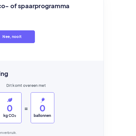
eco- of spaarprogramma
Nee, nooit
ing
Dit komt overeen met
0
0
=
kg CO₂
ballonnen
erverbruik.