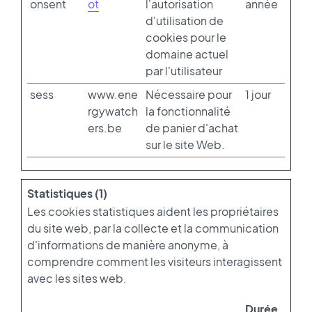
onsent
ot
l'autorisation
année
d'utilisation de
cookies pour le
domaine actuel
par l'utilisateur
sess
www.ene
Nécessaire pour
1 jour
rgywatch
la fonctionnalité
ers.be
de panier d'achat
sur le site Web.
Statistiques (1)
Les cookies statistiques aident les propriétaires
du site web, par la collecte et la communication
d'informations de manière anonyme, à
comprendre comment les visiteurs interagissent
avec les sites web.
Durée