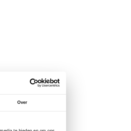
s
nts
es ou noms
Over
 media te bieden en om ons