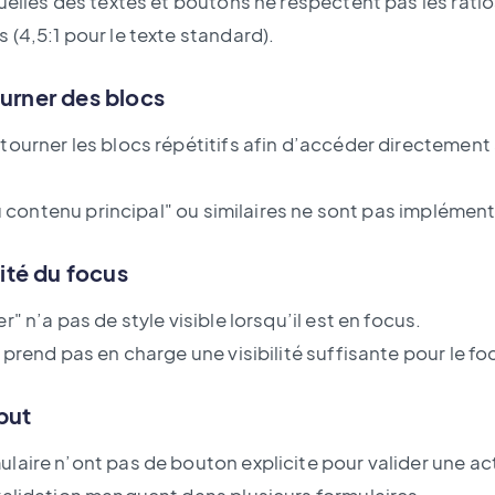
uelles des textes et boutons ne respectent pas les rati
(4,5:1 pour le texte standard).
ourner des blocs
tourner les blocs répétitifs afin d’accéder directemen
 au contenu principal" ou similaires ne sont pas implémen
lité du focus
" n’a pas de style visible lorsqu’il est en focus.
prend pas en charge une visibilité suffisante pour le foc
put
laire n’ont pas de bouton explicite pour valider une ac