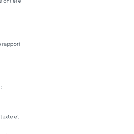
s ont été
e rapport
:
texte et