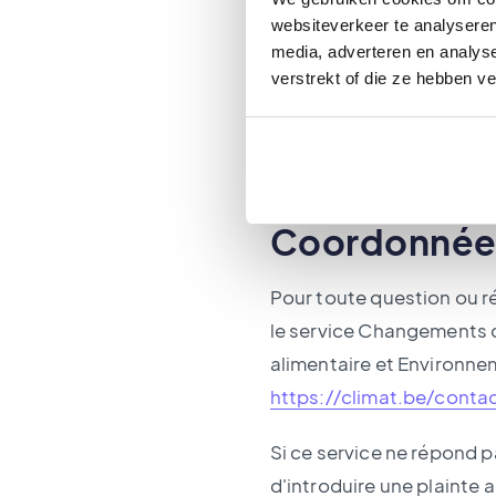
Actuellement, nous ne di
websiteverkeer te analyseren
accessibles mentionnés 
media, adverteren en analys
verstrekt of die ze hebben v
agence web pour résoudre
Vous pouvez nous dire si
vos besoins. Pour cela, u
Coordonnées
Pour toute question ou ré
le service Changements c
alimentaire et Environne
https://climat.be/conta
Si ce service ne répond pa
d'introduire une plainte 