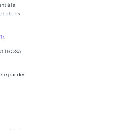
nt à la
net et des
fr
.
outil BOSA
été par des