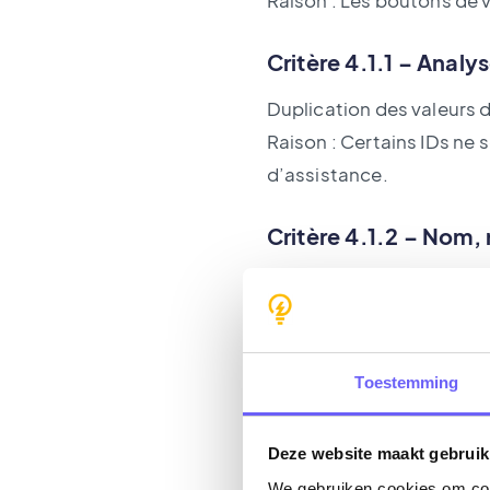
Raison : Les boutons de 
Critère 4.1.1 – Analy
Duplication des valeurs d
Raison : Certains IDs ne 
d’assistance.
Critère 4.1.2 – Nom, 
Problèmes avec l’utilisati
interactifs.
Raison : Certains formula
accessibles.
Toestemming
Alternative
Deze website maakt gebruik
We gebruiken cookies om cont