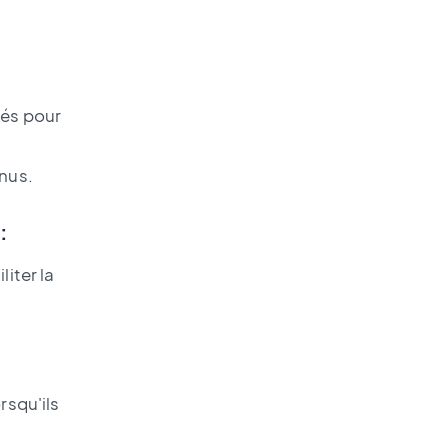
tés pour
enus.
:
liter la
rsqu'ils