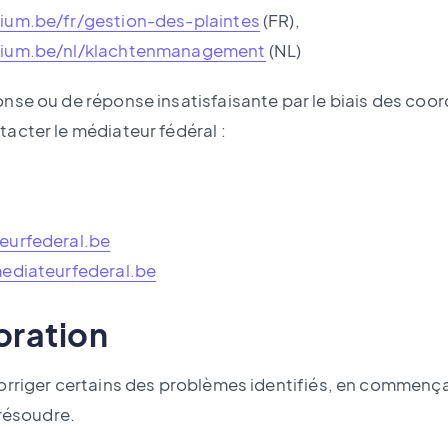
ium.be/fr/gestion-des-plaintes
(FR),
gium.be/nl/klachtenmanagement
(NL)
nse ou de réponse insatisfaisante par le biais des coo
acter le médiateur fédéral :
urfederal.be
ediateurfederal.be
oration
orriger certains des problèmes identifiés, en commença
 résoudre.