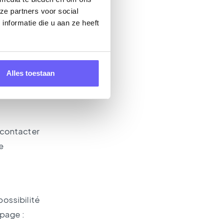
nus non
ze partners voor social
c notre
nformatie die u aan ze heeft
te.
at adapté à
Alles toestaan
.
z contacter
e
possibilité
 page :