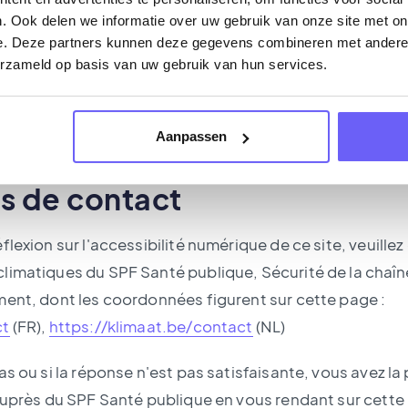
sposons pas d'alternatives spécifiques pour les conte
. Ook delen we informatie over uw gebruik van onze site met on
ci-dessus. Cependant, nous travaillons activement ave
e. Deze partners kunnen deze gegevens combineren met andere i
erzameld op basis van uw gebruik van hun services.
 ces problèmes et améliorer l’accessibilité de notre si
 vous avez besoin d'aide ou de documents dans un form
Aanpassen
tilisez le formulaire de contact qui se trouve ci-dessous
 de contact
flexion sur l'accessibilité numérique de ce site, veuille
limatiques du SPF Santé publique, Sécurité de la chaîn
ment, dont les coordonnées figurent sur cette page :
ct
(FR),
https://klimaat.be/contact
(NL)
s ou si la réponse n'est pas satisfaisante, vous avez la 
auprès du SPF Santé publique en vous rendant sur cette