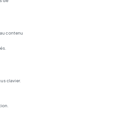
os de
t au contenu
tés.
us clavier.
tion.