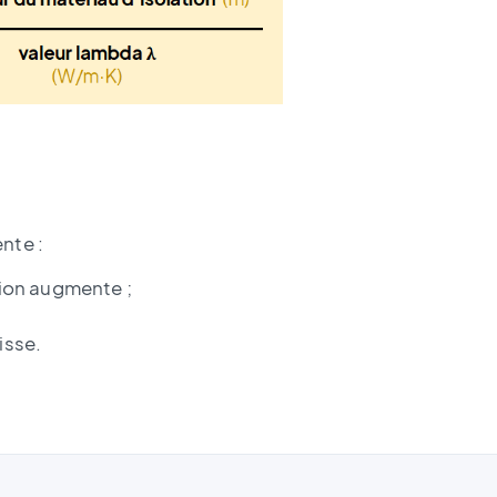
nte :
tion augmente ;
isse.