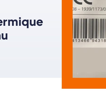
ermique
au