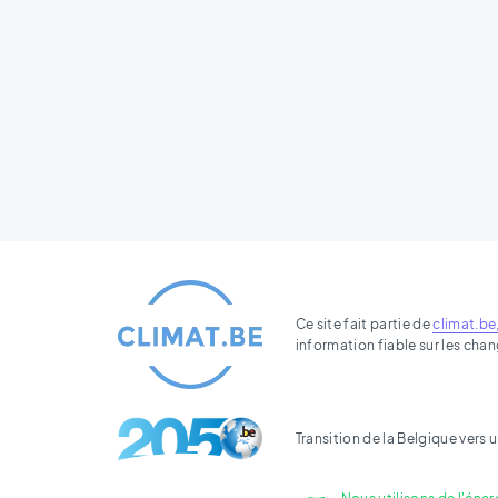
Ce site fait partie de
climat.be
information fiable sur les ch
Transition de la Belgique ver