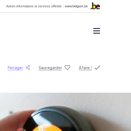
Autres informations et services officiels :
www.belgium.be
Partager
Sauvegarder
À faire !