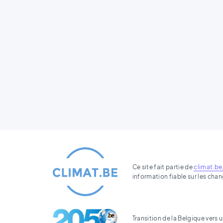
Ce site fait partie de
climat.be
information fiable sur les ch
Transition de la Belgique ver