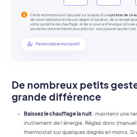
Cette estimation est calculée sur la base d'un
système de cha
de votre habitation et de son degré d’isolation, de la températ
votre système de chauffage, et de la source d'énergie utilisée p
souhaitez une estimation plus précise, vous pouvez ajuster ces 
Personnaliser mon profil
De nombreux petits geste
grande différence
Baissez le chauffage la nuit
: maintenir une te
inutilement de l’énergie. Réglez donc (manu
thermostat sur quelques degrés en moins. Si