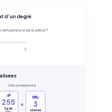
at d’un degré
 température de la pièce ?
5
alisées
Cela correspond à
2
5
5
3
=
kg de
citernes