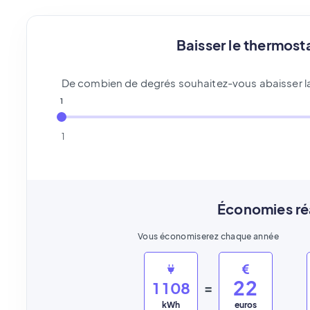
Baisser le thermost
De combien de degrés souhaitez-vous abaisser la
1
1
Économies ré
Vous économiserez chaque année
2
2
1
1
0
8
=
kWh
euros