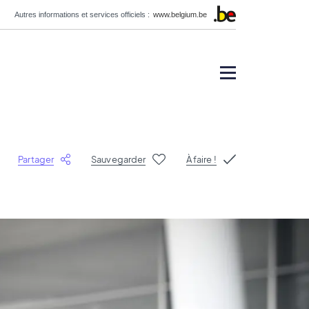
Autres informations et services officiels :
www.belgium.be
Partager
Sauvegarder
À faire !