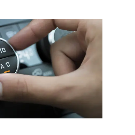
© iStock/hiphotos35