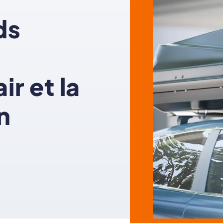
ds
ir et la
n