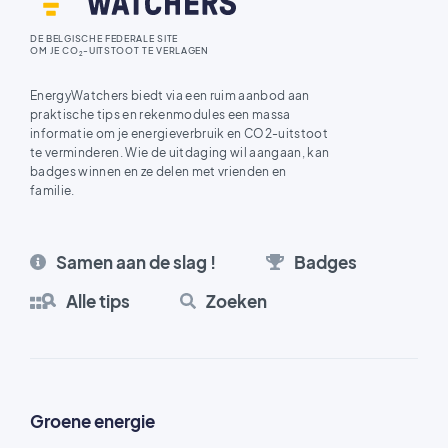
DE BELGISCHE FEDERALE SITE
OM JE CO
-UITSTOOT TE VERLAGEN
2
EnergyWatchers biedt via een ruim aanbod aan
praktische tips en rekenmodules een massa
informatie om je energieverbruik en CO2-uitstoot
te verminderen. Wie de uitdaging wil aangaan, kan
badges winnen en ze delen met vrienden en
familie.
Samen aan de slag !
Badges
Alle tips
Zoeken
Groene energie