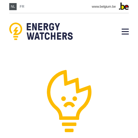
NL
FR
www.belgium.be